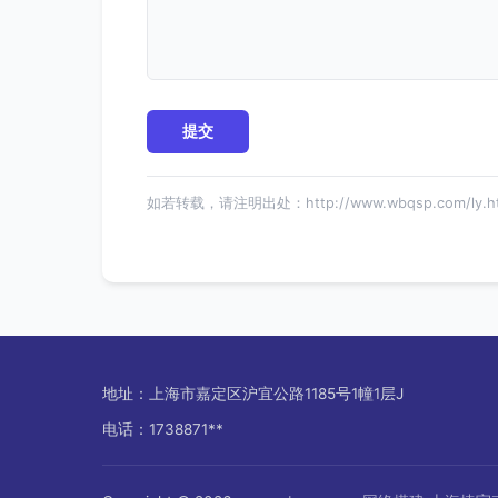
如若转载，请注明出处：http://www.wbqsp.com/ly.ht
地址：上海市嘉定区沪宜公路1185号1幢1层J
电话：1738871**